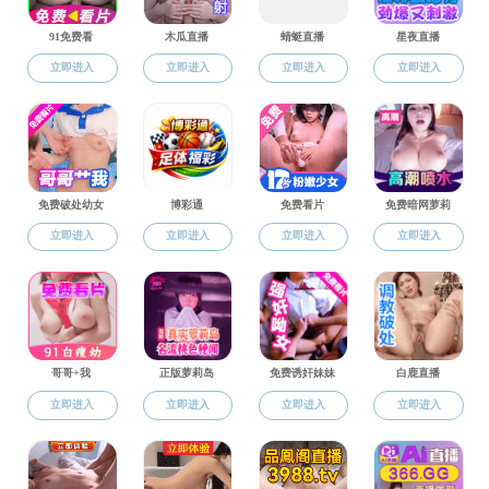
当前位置：
国产福利
院友社区
校友风采
杨国庆
2023-08-31
李培宁
2023-08-30
田斐斐
2023-08-29
沈祥建
2023-08-28
肖军强
2023-08-06
每页
14
记录
总共
5
记录
第一页
<<上一页
下一页>>
尾页
页码
1
/
1
跳转到
Copyright© 国产福利-免费高清直播